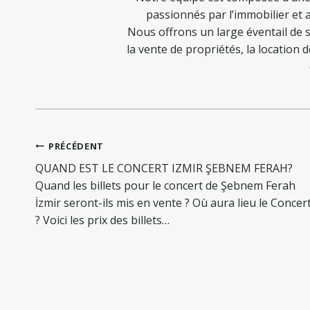
passionnés par l’immobilier et a
Nous offrons un large éventail de s
la vente de propriétés, la location 
Navigation
PRÉCÉDENT
de
QUAND EST LE CONCERT IZMIR ŞEBNEM FERAH?
l’article
Quand les billets pour le concert de Şebnem Ferah
İzmir seront-ils mis en vente ? Où aura lieu le Concer
? Voici les prix des billets…