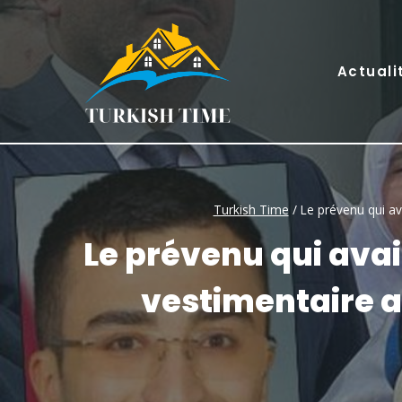
Skip
to
content
Actuali
Turkish Time
/
Le prévenu qui av
Le prévenu qui avai
vestimentaire a