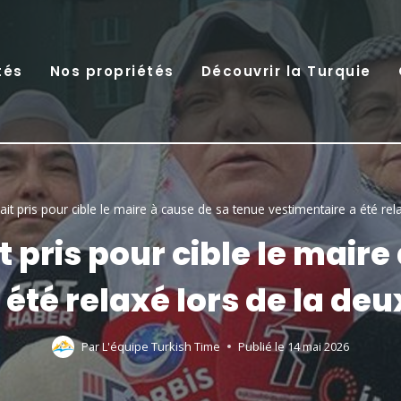
tés
Nos propriétés
Découvrir la Turquie
ait pris pour cible le maire à cause de sa tenue vestimentaire a été re
t pris pour cible le maire
 été relaxé lors de la de
Par
L'équipe Turkish Time
Publié le
14 mai 2026