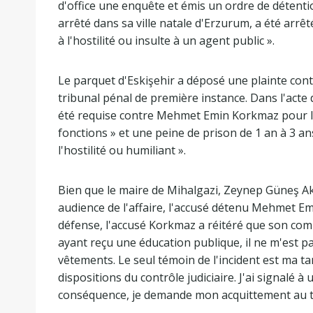
d'office une enquête et émis un ordre de déten
arrêté dans sa ville natale d'Erzurum, a été arrêté
à l'hostilité ou insulte à un agent public ».
Le parquet d'Eskişehir a déposé une plainte co
tribunal pénal de première instance. Dans l'acte 
été requise contre Mehmet Emin Korkmaz pour le d
fonctions » et une peine de prison de 1 an à 3 ans 
l'hostilité ou humiliant ».
Bien que le maire de Mihalgazi, Zeynep Güneş Ak
audience de l'affaire, l'accusé détenu Mehmet E
défense, l'accusé Korkmaz a réitéré que son comp
ayant reçu une éducation publique, il ne m'est p
vêtements. Le seul témoin de l'incident est ma ta
dispositions du contrôle judiciaire. J'ai signalé 
conséquence, je demande mon acquittement au trib