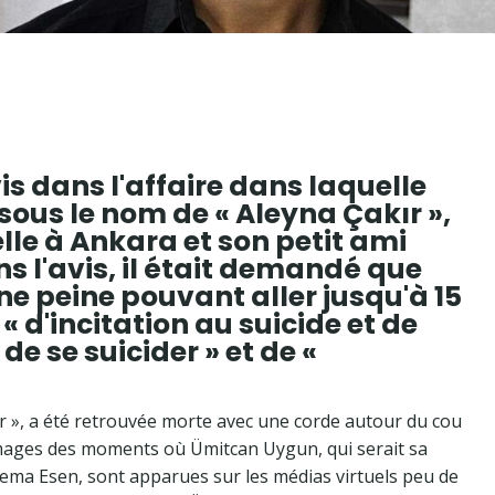
s dans l'affaire dans laquelle
sous le nom de « Aleyna Çakır »,
lle à Ankara et son petit ami
s l'avis, il était demandé que
ne peine pouvant aller jusqu'à 15
 « d'incitation au suicide et de
e se suicider » et de «
 », a été retrouvée morte avec une corde autour du cou
images des moments où Ümitcan Uygun, qui serait sa
 Sema Esen, sont apparues sur les médias virtuels peu de