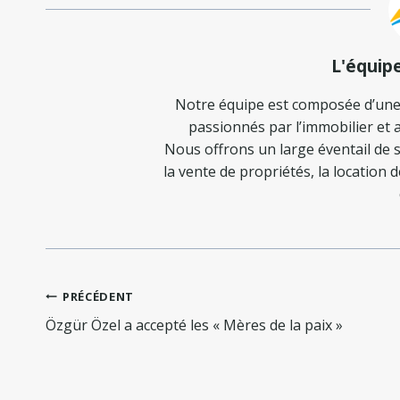
L'équip
Notre équipe est composée d’une
passionnés par l’immobilier et a
Nous offrons un large éventail de s
la vente de propriétés, la location 
Navigation
PRÉCÉDENT
de
Özgür Özel a accepté les « Mères de la paix »
l’article