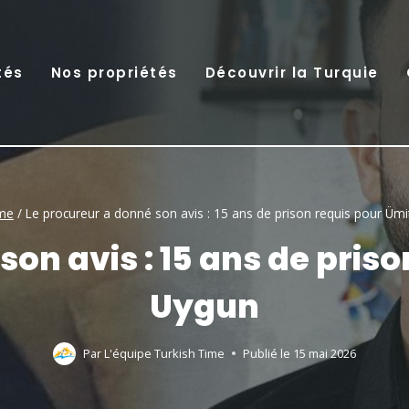
tés
Nos propriétés
Découvrir la Turquie
ime
/
Le procureur a donné son avis : 15 ans de prison requis pour Üm
son avis : 15 ans de pris
Uygun
Par
L'équipe Turkish Time
Publié le
15 mai 2026