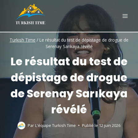
Skip
to
content
Turkish Time
/
Le résultat du test de dépistage de drogue de
Serenay Sarıkaya révélé
Le résultat du test de
dépistage de drogue
de Serenay Sarıkaya
révélé
Par
L'équipe Turkish Time
Publié le
12 juin 2026