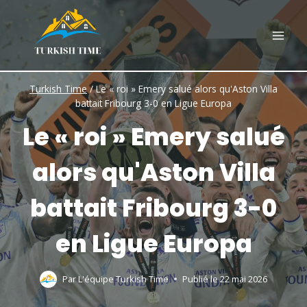
Skip
to
content
Turkish Time
/
Le « roi » Emery salué alors qu'Aston Villa
battait Fribourg 3-0 en Ligue Europa
Le « roi » Emery salué
alors qu'Aston Villa
battait Fribourg 3-0
en Ligue Europa
Par
L'équipe Turkish Time
Publié le
22 mai 2026