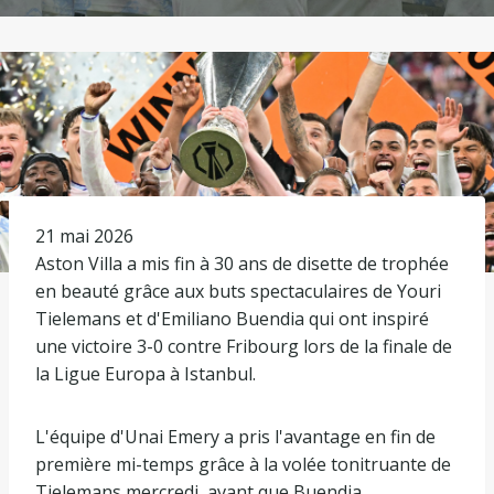
P
21 mai 2026
u
Aston Villa a mis fin à 30 ans de disette de trophée
b
en beauté grâce aux buts spectaculaires de Youri
l
Tielemans et d'Emiliano Buendia qui ont inspiré
i
une victoire 3-0 contre Fribourg lors de la finale de
é
la Ligue Europa à Istanbul.
l
e
L'équipe d'Unai Emery a pris l'avantage en fin de
2
première mi-temps grâce à la volée tonitruante de
1
Tielemans mercredi, avant que Buendia