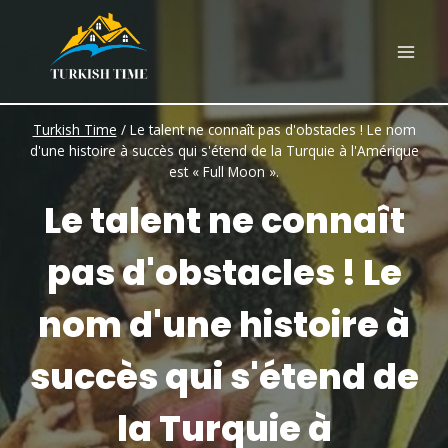
Skip
to
content
Turkish Time
/
Le talent ne connaît pas d'obstacles ! Le nom
d'une histoire à succès qui s'étend de la Turquie à l'Amérique
est « Full Moon ».
Le talent ne connaît
pas d'obstacles ! Le
nom d'une histoire à
succès qui s'étend de
la Turquie à