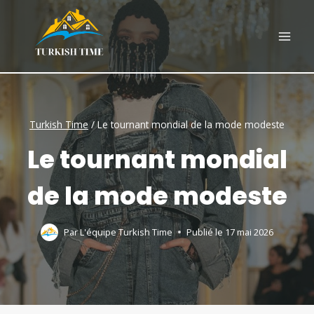
Skip
to
content
Turkish Time
/
Le tournant mondial de la mode modeste
Le tournant mondial
de la mode modeste
Par
L'équipe Turkish Time
Publié le
17 mai 2026