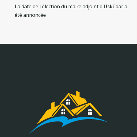
La date de l'élection du maire adjoint d'Üsküdar a
été annoncée