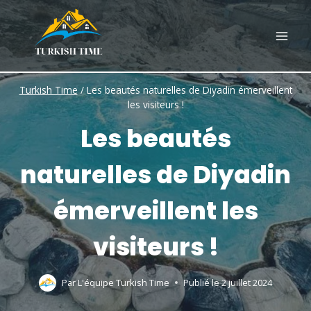
Skip
to
content
Turkish Time
/
Les beautés naturelles de Diyadin émerveillent
les visiteurs !
Les beautés
naturelles de Diyadin
émerveillent les
visiteurs !
Par
L'équipe Turkish Time
Publié le
2 juillet 2024