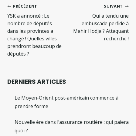
Navigation
PRÉCÉDENT
SUIVANT
de
YSK a annoncé : Le
Qui a tendu une
nombre de députés
embuscade perfide à
l’article
dans les provinces a
Mahir Hodja ? Attaquant
changé ! Quelles villes
recherché !
prendront beaucoup de
députés ?
DERNIERS ARTICLES
Le Moyen-Orient post-américain commence à
prendre forme
Nouvelle ère dans l’assurance routière : qui paiera
quoi ?