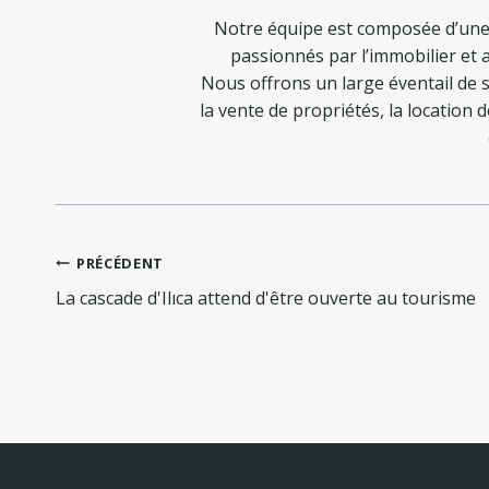
Notre équipe est composée d’une
passionnés par l’immobilier et a
Nous offrons un large éventail de s
la vente de propriétés, la location 
Navigation
PRÉCÉDENT
de
La cascade d'Ilıca attend d'être ouverte au tourisme
l’article