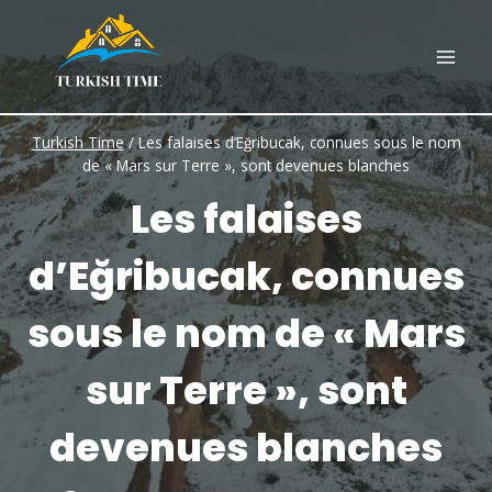
Skip
to
content
Turkish Time
/
Les falaises d’Eğribucak, connues sous le nom
de « Mars sur Terre », sont devenues blanches
Les falaises
d’Eğribucak, connues
sous le nom de « Mars
sur Terre », sont
devenues blanches