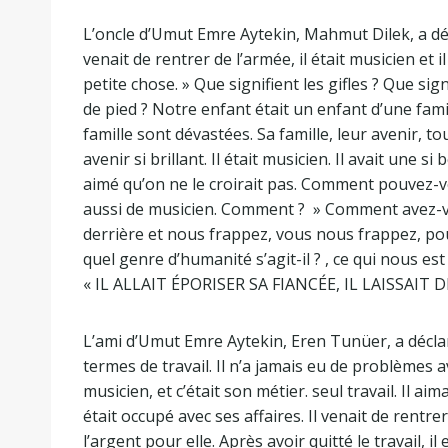
L’oncle d’Umut Emre Aytekin, Mahmut Dilek, a déc
venait de rentrer de l’armée, il était musicien et
petite chose. » Que signifient les gifles ? Que si
de pied ? Notre enfant était un enfant d’une fami
famille sont dévastées. Sa famille, leur avenir, to
avenir si brillant. Il était musicien. Il avait une si
aimé qu’on ne le croirait pas. Comment pouvez-vou
aussi de musicien. Comment ? » Comment avez-vou
derrière et nous frappez, vous nous frappez, p
quel genre d’humanité s’agit-il ? , ce qui nous est 
« IL ALLAIT ÉPORISER SA FIANCÉE, IL LAISSAIT 
L’ami d’Umut Emre Aytekin, Eren Tunüer, a déclaré 
termes de travail. Il n’a jamais eu de problèmes av
musicien, et c’était son métier. seul travail. Il aim
était occupé avec ses affaires. Il venait de rentrer
l’argent pour elle. Après avoir quitté le travail, 