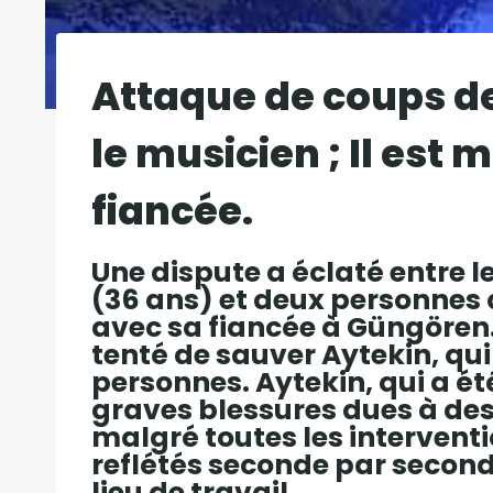
Attaque de coups de 
le musicien ; Il est 
fiancée.
Une dispute a éclaté entre 
(36 ans) et deux personnes 
avec sa fiancée à Güngören.
tenté de sauver Aytekin, qu
personnes. Aytekin, qui a ét
graves blessures dues à des 
malgré toutes les intervent
reflétés seconde par second
lieu de travail.