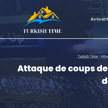
Skip
to
content
Actuali
Turkish Time
/
Atta
Attaque de coups de p
d