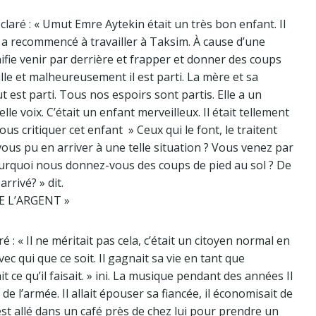
laré : « Umut Emre Aytekin était un très bon enfant. Il
 il a recommencé à travailler à Taksim. À cause d’une
gnifie venir par derrière et frapper et donner des coups
lle et malheureusement il est parti. La mère et sa
ut est parti. Tous nos espoirs sont partis. Elle a un
 belle voix. C’était un enfant merveilleux. Il était tellement
s critiquer cet enfant » Ceux qui le font, le traitent
s pu en arriver à une telle situation ? Vous venez par
ourquoi nous donnez-vous des coups de pied au sol ? De
arrivé? » dit.
DE L’ARGENT »
: « Il ne méritait pas cela, c’était un citoyen normal en
ec qui que ce soit. Il gagnait sa vie en tant que
ait ce qu’il faisait. » ini. La musique pendant des années Il
 de l’armée. Il allait épouser sa fiancée, il économisait de
il est allé dans un café près de chez lui pour prendre un