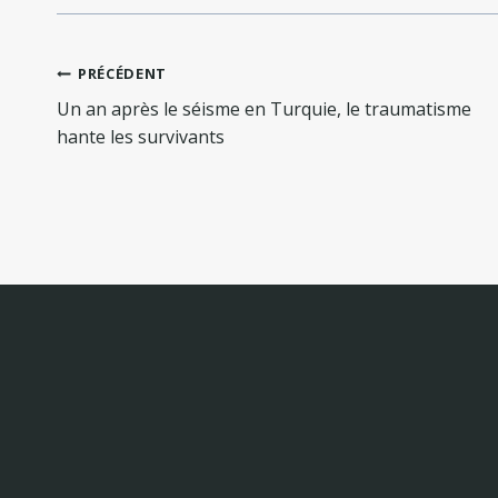
Navigation
PRÉCÉDENT
de
Un an après le séisme en Turquie, le traumatisme
l’article
hante les survivants