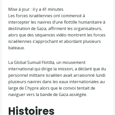
i
M
Mise à jour : il y a 41 minutes
é
i
Les forces israéliennes ont commencé à
l
s
intercepter les navires d’une flottille humanitaire à
e
e
destination de Gaza, affirment les organisateurs,
1
à
alors que des séquences vidéo montrent les forces
8
j
israéliennes s’approchant et abordant plusieurs
m
o
bateaux.
a
u
i
r
La Global Sumud Flotilla, un mouvement
2
international qui dirige la mission, a déclaré que du
0
:
personnel militaire israélien avait arraisonné lundi
2
i
plusieurs navires dans les eaux internationales au
6
l
large de Chypre alors que le convoi tentait de
y
naviguer vers la bande de Gaza assiégée.
a
4
Histoires
1