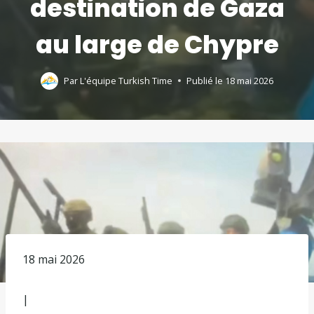
destination de Gaza
au large de Chypre
Par
L'équipe Turkish Time
Publié le
18 mai 2026
P
18 mai 2026
u
b
|
l