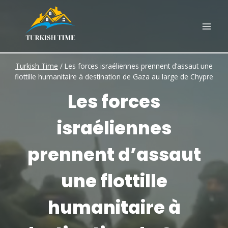
Skip
to
content
Turkish Time
/
Les forces israéliennes prennent d’assaut une
flottille humanitaire à destination de Gaza au large de Chypre
Les forces
israéliennes
prennent d’assaut
une flottille
humanitaire à