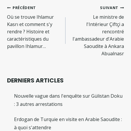
Navigation
PRÉCÉDENT
SUIVANT
de
Où se trouve Ihlamur
Le ministre de
Kasrı et comment s'y
l'Intérieur Çiftçi a
l’article
rendre ? Histoire et
rencontré
caractéristiques du
l'ambassadeur d'Arabie
pavillon Ihlamur…
Saoudite à Ankara
Abualnasr
DERNIERS ARTICLES
Nouvelle vague dans l'enquête sur Gülistan Doku
: 3 autres arrestations
Erdogan de Turquie en visite en Arabie Saoudite :
à quoi s'attendre