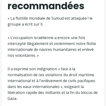
recommandées
m
i
l
f
« La flottille mondiale de Sumud est attaquée ! le
n
i
i
groupe a écrit sur X.
u
s
n
t
t
d
« L’occupation israélienne a encore une fois
e
e
e
intercepté illégalement et violemment notre flotte
s
d
l
internationale de navires humanitaires et enlevé
e
i
nos volontaires. »
4
s
é
t
Il a exprimé son indignation « face à la
l
e
normalisation de ces violations du droit maritime
é
international et à l'enlèvement de civils pacifiques
m
dans les eaux internationales », exigeant la
e
libération rapide des militants et la fin du blocus de
n
Gaza.
t