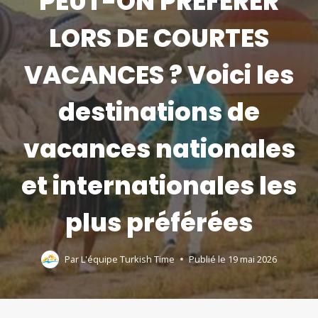
PEUT-ON PRÉFÉRER
LORS DE COURTES
VACANCES ? Voici les
destinations de
vacances nationales
et internationales les
plus préférées
Par
L'équipe Turkish Time
Publié le
19 mai 2026