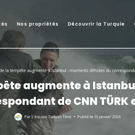
tés
Nos propriétés
Découvrir la Turquie
é de la tempête augmente à Istanbul : moments difficiles du correspon
mpête augmente à Istanbul
espondant de CNN TÜRK e
Par
L'équipe Turkish Time
Publié le
15 janvier 2026