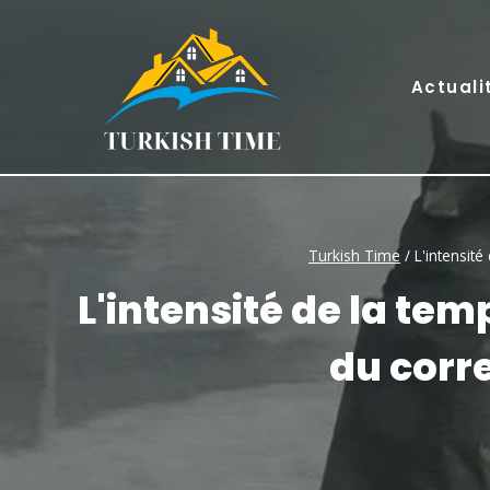
Skip
to
content
Actuali
Turkish Time
/
L'intensit
L'intensité de la te
du corr