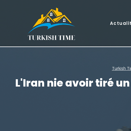
Skip
to
content
Actuali
Turkish T
L'Iran nie avoir tiré 