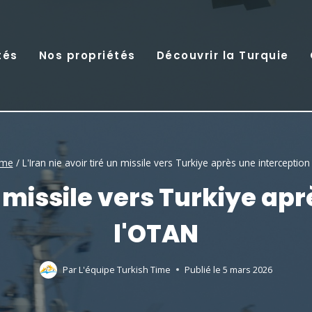
tés
Nos propriétés
Découvrir la Turquie
ime
/
L'Iran nie avoir tiré un missile vers Turkiye après une interceptio
un missile vers Turkiye ap
l'OTAN
Par
L'équipe Turkish Time
Publié le
5 mars 2026