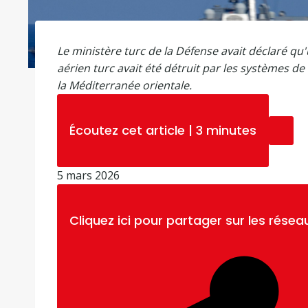
Le ministère turc de la Défense avait déclaré qu'u
aérien turc avait été détruit par les systèmes d
la Méditerranée orientale.
Écoutez cet article
|
3 minutes
P
5 mars 2026
u
b
Cliquez ici pour partager sur les résea
l
i
é
l
e