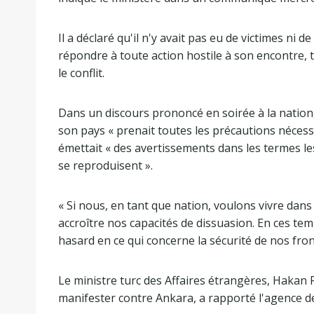
e
i
3
s
Il a déclaré qu'il n'y avait pas eu de victimes ni 
é
t
répondre à toute action hostile à son encontre, to
l
e
le conflit.
é
m
Dans un discours prononcé en soirée à la nation
e
son pays « prenait toutes les précautions nécessa
n
émettait « des avertissements dans les termes les
t
se reproduisent ».
s
« Si nous, en tant que nation, voulons vivre dan
accroître nos capacités de dissuasion. En ces te
hasard en ce qui concerne la sécurité de nos front
Le ministre turc des Affaires étrangères, Hakan
manifester contre Ankara, a rapporté l'agence d