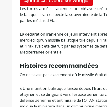
Ajouter Al Jazeera sur Google
Les forces armées iraniennes ont nié avoir tiré un
le fait que l'Iran respecte la souveraineté de la
par les médias d'État.
La déclaration iranienne de jeudi intervient aprè
mercredi qu'un missile balistique tiré depuis l'Ira
et l'Irak avait été détruit par les systèmes de d
Méditerranée orientale.
Histoires recommandées
l
f
On ne savait pas exactement où le missile était di
i
i
s
n
« Une munition balistique lancée depuis l'Iran, q
t
d
et syrien et se dirigeant vers l'espace aérien t
e
e
défense aérienne et antimissile de l'OTAN statio
d
l
indiqué le ministère dans un communiqué mercre