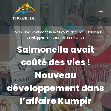
Skip
to
content
Turkish Time
/
Salmonella avait coûté des vies ! Nouveau
développement dans l’affaire Kumpir
Salmonella avait
coûté des vies !
Nouveau
développement dans
l’affaire Kumpir