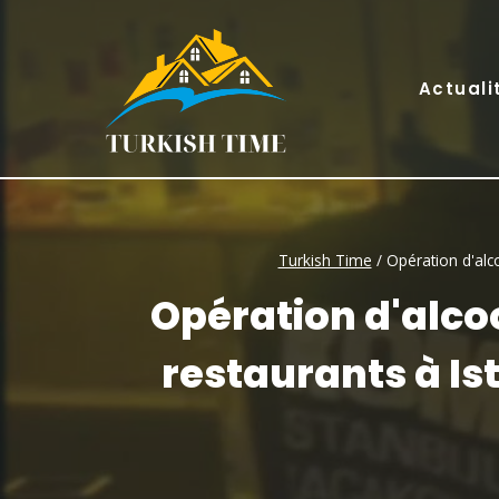
Skip
to
content
Actuali
Turkish Time
/
Opération d'alco
Opération d'alco
restaurants à Ist