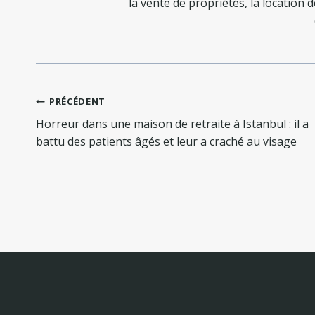
la vente de propriétés, la location 
Navigation
PRÉCÉDENT
de
Horreur dans une maison de retraite à Istanbul : il a
l’article
battu des patients âgés et leur a craché au visage