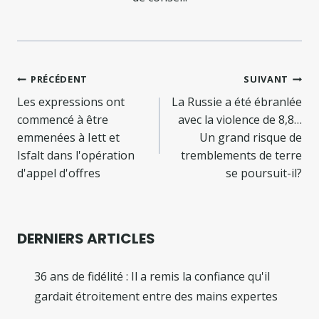
Navigation
PRÉCÉDENT
SUIVANT
de
Les expressions ont
La Russie a été ébranlée
commencé à être
avec la violence de 8,8…
l’article
emmenées à Iett et
Un grand risque de
Isfalt dans l'opération
tremblements de terre
d'appel d'offres
se poursuit-il?
DERNIERS ARTICLES
36 ans de fidélité : Il a remis la confiance qu'il
gardait étroitement entre des mains expertes