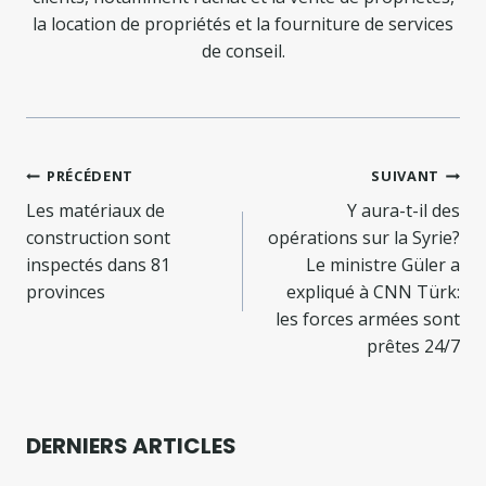
la location de propriétés et la fourniture de services
de conseil.
Navigation
PRÉCÉDENT
SUIVANT
de
Les matériaux de
Y aura-t-il des
construction sont
opérations sur la Syrie?
l’article
inspectés dans 81
Le ministre Güler a
provinces
expliqué à CNN Türk:
les forces armées sont
prêtes 24/7
DERNIERS ARTICLES