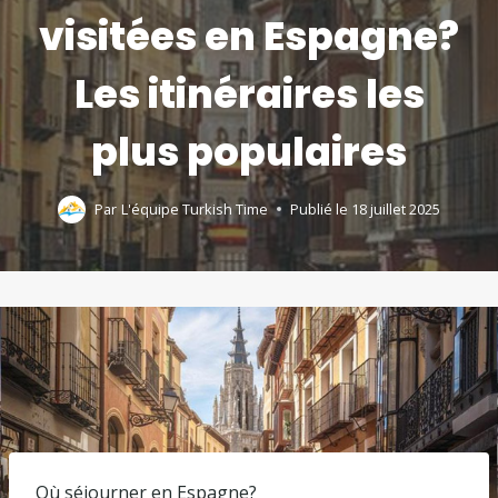
visitées en Espagne?
Les itinéraires les
plus populaires
Par
L'équipe Turkish Time
Publié le
18 juillet 2025
Où séjourner en Espagne?