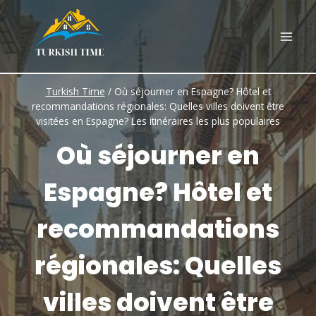
Skip
to
content
Turkish Time
/
Où séjourner en Espagne? Hôtel et
recommandations régionales: Quelles villes doivent être
visitées en Espagne? Les itinéraires les plus populaires
Où séjourner en
Espagne? Hôtel et
recommandations
régionales: Quelles
villes doivent être