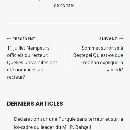
de conseil.
Navigation
PRÉCÉDENT
SUIVANT
de
11 juillet Nampeurs
Sommet surprise à
officiels du recteur:
Beştepe! Qu'est-ce que
l’article
Quelles universités ont
Erdogan expliquera
été nommées au
samedi?
recteur?
DERNIERS ARTICLES
Déclaration sur une Turquie sans terreur et sur la
loi-cadre du leader du MHP, Bahçeli