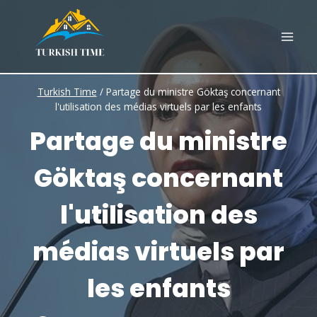
Skip
to
content
Turkish Time
/
Partage du ministre Göktaş concernant
l'utilisation des médias virtuels par les enfants
Partage du ministre
Göktaş concernant
l'utilisation des
médias virtuels par
les enfants