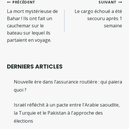
Navigation
PRÉCÉDENT
SUIVANT
de
La mort mystérieuse de
Le cargo échoué a été
Bahar ! Ils ont fait un
secouru après 1
l’article
cauchemar sur le
semaine
bateau sur lequel ils
partaient en voyage.
DERNIERS ARTICLES
Nouvelle ère dans l’assurance routière : qui paiera
quoi ?
Israël réfléchit à un pacte entre l'Arabie saoudite,
la Turquie et le Pakistan à l'approche des
élections