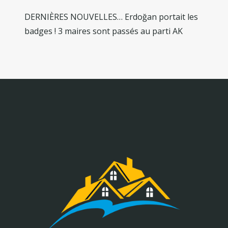
DERNIÈRES NOUVELLES… Erdoğan portait les
badges ! 3 maires sont passés au parti AK