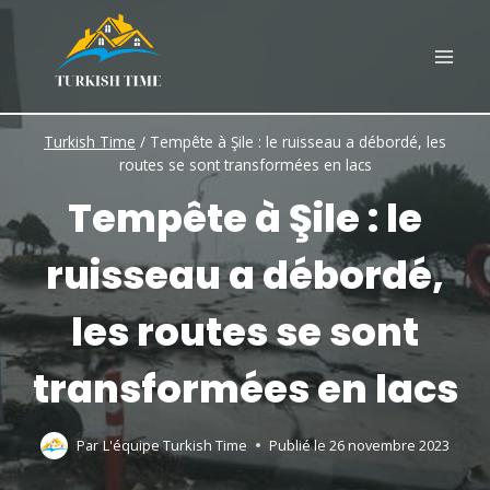
Skip
to
content
Turkish Time
/
Tempête à Şile : le ruisseau a débordé, les
routes se sont transformées en lacs
Tempête à Şile : le
ruisseau a débordé,
les routes se sont
transformées en lacs
Par
L'équipe Turkish Time
Publié le
26 novembre 2023