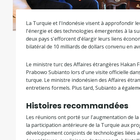
La Turquie et l'Indonésie visent à approfondir l
l'énergie et des technologies émergentes à la sui
deux pays s'efforcent d'élargir leurs liens écono
bilatéral de 10 milliards de dollars convenu en avr
Le ministre turc des Affaires étrangères Hakan F
Prabowo Subianto lors d'une visite officielle dans
turque. Le ministre indonésien des Affaires étran
entretiens formels. Plus tard, Subianto a égalemen
Histoires recommandées
l
f
Les réunions ont porté sur l'augmentation de la c
i
i
la participation antérieure de la Turquie aux pr
s
n
développement conjoints de technologies liées au