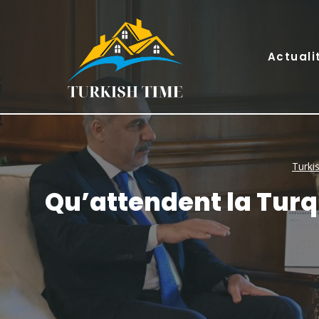
Skip
to
content
Actuali
Turki
Qu’attendent la Turqu