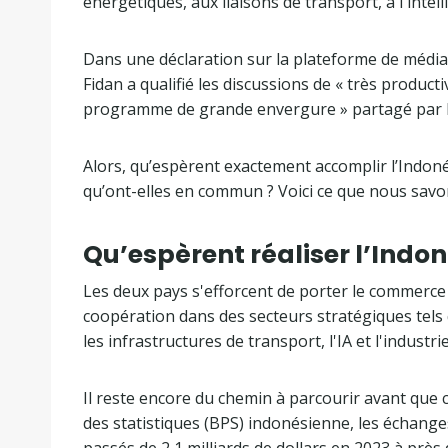
t
d
énergétiques, aux liaisons de transport, à l'intellig
e
e
d
l
Dans une déclaration sur la plateforme de média
e
i
Fidan a qualifié les discussions de « très producti
4
s
programme de grande envergure » partagé par l
é
t
l
e
Alors, qu’espèrent exactement accomplir l’Indonés
é
qu’ont-elles en commun ? Voici ce que nous savo
m
e
Qu’espèrent réaliser l’Indoné
n
t
Les deux pays s'efforcent de porter le commerce bi
s
coopération dans des secteurs stratégiques tels q
les infrastructures de transport, l'IA et l'industri
Il reste encore du chemin à parcourir avant que ce
des statistiques (BPS) indonésienne, les échange