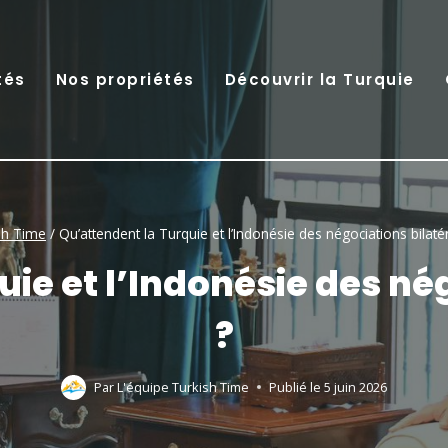
tés
Nos propriétés
Découvrir la Turquie
sh Time
/
Qu’attendent la Turquie et l’Indonésie des négociations bilaté
ie et l’Indonésie des né
?
Par
L'équipe Turkish Time
Publié le
5 juin 2026