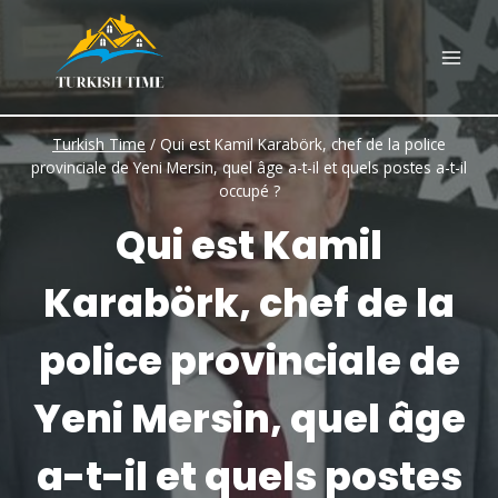
Skip
to
content
Turkish Time
/
Qui est Kamil Karabörk, chef de la police
provinciale de Yeni Mersin, quel âge a-t-il et quels postes a-t-il
occupé ?
Qui est Kamil
Karabörk, chef de la
police provinciale de
Yeni Mersin, quel âge
a-t-il et quels postes