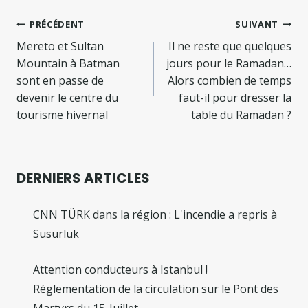
Navigation
PRÉCÉDENT
SUIVANT
de
Mereto et Sultan
Il ne reste que quelques
Mountain à Batman
jours pour le Ramadan…
l’article
sont en passe de
Alors combien de temps
devenir le centre du
faut-il pour dresser la
tourisme hivernal
table du Ramadan ?
DERNIERS ARTICLES
CNN TÜRK dans la région : L'incendie a repris à
Susurluk
Attention conducteurs à Istanbul !
Réglementation de la circulation sur le Pont des
Martyrs du 15-Juillet