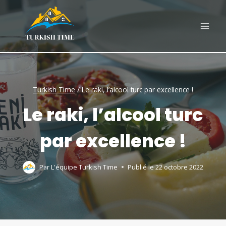
Skip
to
content
Turkish Time
/
Le raki, l’alcool turc par excellence !
Le raki, l’alcool turc
par excellence !
Par
L'équipe Turkish Time
Publié le
22 octobre 2022