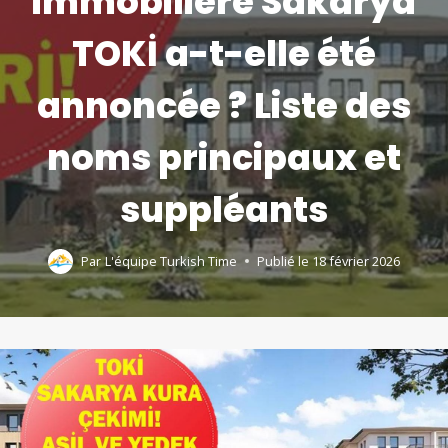
immobilière Sakarya
TOKİ a-t-elle été
annoncée ? Liste des
noms principaux et
suppléants
Par
L'équipe Turkish Time
Publié le
18 février 2026