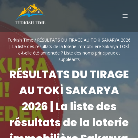
Skip
to
content
Turkish Time
/
RÉSULTATS DU TIRAGE AU TOKİ SAKARYA 2026
| La liste des résultats de la loterie immobilière Sakarya TOKİ
a-t-elle été annoncée ? Liste des noms principaux et
suppléants
RÉSULTATS DU TIRAGE
AU TOKİ SAKARYA
2026 | La liste des
résultats de la loterie