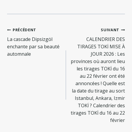
Navigation
PRÉCÉDENT
SUIVANT
de
La cascade Dipsizgöl
CALENDRIER DES
enchante par sa beauté
TIRAGES TOKİ MISE À
l’article
automnale
JOUR 2026 : Les
provinces où auront lieu
les tirages TOKİ du 16
au 22 février ont été
annoncées ! Quelle est
la date du tirage au sort
Istanbul, Ankara, Izmir
TOKİ ? Calendrier des
tirages TOKİ du 16 au 22
février