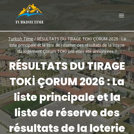
Skip
to
content
Turkish Time
/
RÉSULTATS DU TIRAGE TOKİ ÇORUM 2026 : La
liste principale et la liste de réserve des résultats de la loterie
du logement Çorum TOKİ ont-elles été annoncées ?
RÉSULTATS DU TIRAGE
TOKİ ÇORUM 2026 : La
liste principale et la
liste de réserve des
résultats de la loterie