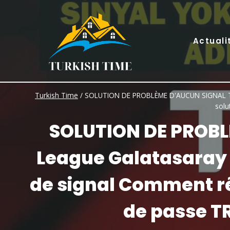
Skip
to
content
Actuali
Turkish Time
/
SOLUTION DE PROBLÈME D'AUCUN SIGNAL TRT
solu
SOLUTION DE PROBL
League Galatasaray
de signal Comment ré
de passe TR