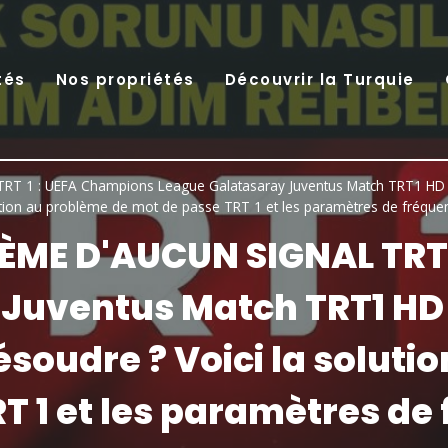
tés
Nos propriétés
Découvrir la Turquie
 1 : UEFA Champions League Galatasaray Juventus Match TRT1 HD Pr
tion au problème de mot de passe TRT 1 et les paramètres de fréqu
ÈME D'AUCUN SIGNAL TRT 
 Juventus Match TRT1 HD
soudre ? Voici la soluti
T 1 et les paramètres d