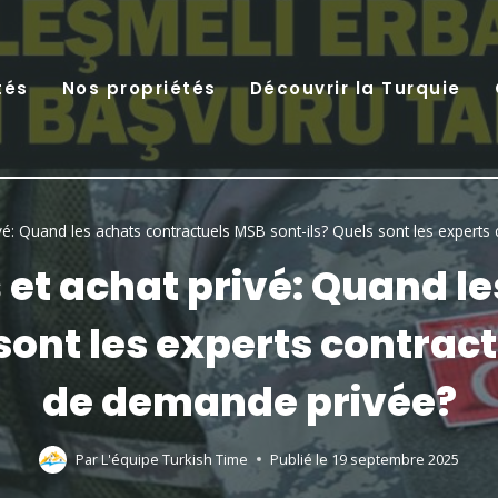
tés
Nos propriétés
Découvrir la Turquie
ivé: Quand les achats contractuels MSB sont-ils? Quels sont les experts
 et achat privé: Quand l
sont les experts contract
de demande privée?
Par
L'équipe Turkish Time
Publié le
19 septembre 2025