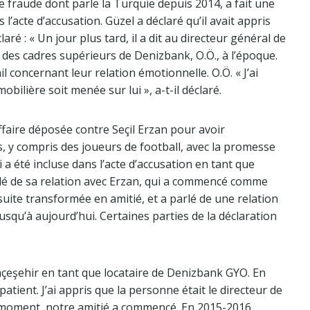
 de fraude dont parle la Turquie depuis 2014, a fait une
l’acte d’accusation. Güzel a déclaré qu’il avait appris
laré : « Un jour plus tard, il a dit au directeur général de
 des cadres supérieurs de Denizbank, O.Ö., à l’époque.
 concernant leur relation émotionnelle. O.Ö. « J’ai
lière soit menée sur lui », a-t-il déclaré.
ffaire déposée contre Seçil Erzan pour avoir
y compris des joueurs de football, avec la promesse
a été incluse dans l’acte d’accusation en tant que
rlé de sa relation avec Erzan, qui a commencé comme
uite transformée en amitié, et a parlé de une relation
jusqu’à aujourd’hui. Certaines parties de la déclaration
hçeşehir en tant que locataire de Denizbank GYO. En
patient. J’ai appris que la personne était le directeur de
n moment, notre amitié a commencé. En 2015-2016,