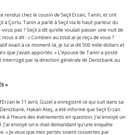
te rendus chez le cousin de Seçil Erzan, Tanin, et ont
çil à Çorlu. Tanin a parlé à Seçil via le haut-parleur du
-vous pas ? Seçil a dit qu’elle voulait passer une nuit de
t nous a dit : « Combien au total ai-je reçu de vous ?
f exact à ce moment-là, je lui ai dit 500 mille dollars et
llars que j’avais apportés. « L’épouse de Tanin a posté
 interrogé par la direction générale de Denizbank au
ÉS »
’Erzan le 11 avril, Güzel a enregistré ce qui suit dans sa
de Denizbank, Hakan Ateş, a été informé que Seçil Erzan
ank à l’heure des événements en question. J’ai envoyé un
.Ö. J’ai envoyé un e-mail demandant qu’une enquête
. « Je veux que mes pertes soient couvertes par