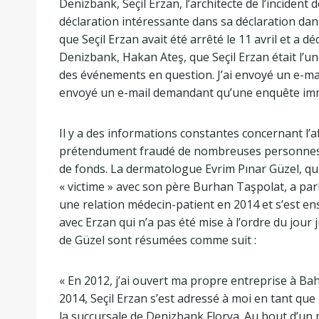
Denizbank, Seçil Erzan, l’architecte de l’incident
déclaration intéressante dans sa déclaration dans 
que Seçil Erzan avait été arrêté le 11 avril et a déc
Denizbank, Hakan Ateş, que Seçil Erzan était l’un
des événements en question. J’ai envoyé un e-mail
envoyé un e-mail demandant qu’une enquête immobi
Il y a des informations constantes concernant l’a
prétendument fraudé de nombreuses personnes, 
de fonds. La dermatologue Evrim Pınar Güzel, qui 
« victime » avec son père Burhan Taşpolat, a pa
une relation médecin-patient en 2014 et s’est ens
avec Erzan qui n’a pas été mise à l’ordre du jour 
de Güzel sont résumées comme suit :
« En 2012, j’ai ouvert ma propre entreprise à Ba
2014, Seçil Erzan s’est adressé à moi en tant que 
la succursale de Denizbank Florya. Au bout d’u