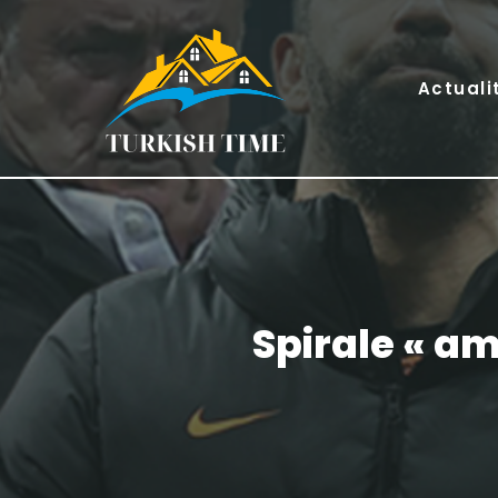
Skip
to
content
Actuali
Spirale « am