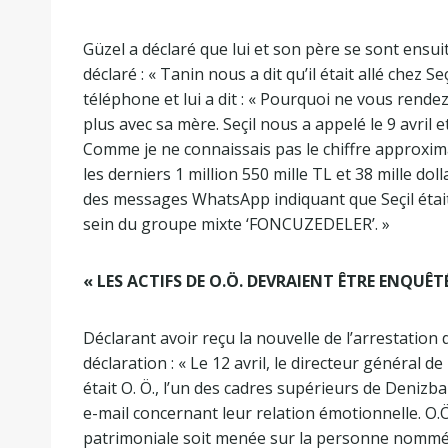
Güzel a déclaré que lui et son père se sont ensui
déclaré : « Tanin nous a dit qu’il était allé chez Se
téléphone et lui a dit : « Pourquoi ne vous rendez
plus avec sa mère. Seçil nous a appelé le 9 avril e
Comme je ne connaissais pas le chiffre approximati
les derniers 1 million 550 mille TL et 38 mille do
des messages WhatsApp indiquant que Seçil était
sein du groupe mixte ‘FONCUZEDELER’. »
« LES ACTIFS DE O.Ö. DEVRAIENT ÊTRE ENQUÊT
Déclarant avoir reçu la nouvelle de l’arrestation d
déclaration : « Le 12 avril, le directeur général 
était O. Ö., l’un des cadres supérieurs de Denizb
e-mail concernant leur relation émotionnelle. O
patrimoniale soit menée sur la personne nommée