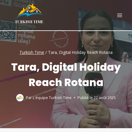
Skip
to
content
Turkish Time
/
Tara, Digital Holiday Reach Rotana
Tara, Digital Holiday
Reach Rotana
Par
L'équipe Turkish Time
Publié le
22 août 2025