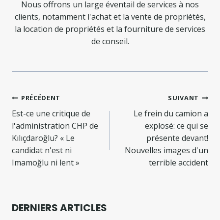
Nous offrons un large éventail de services à nos
clients, notamment l'achat et la vente de propriétés,
la location de propriétés et la fourniture de services
de conseil.
Navigation
PRÉCÉDENT
SUIVANT
de
Est-ce une critique de
Le frein du camion a
l'administration CHP de
explosé: ce qui se
l’article
Kılıçdaroğlu? « Le
présente devant!
candidat n'est ni
Nouvelles images d'un
Imamoğlu ni lent »
terrible accident
DERNIERS ARTICLES