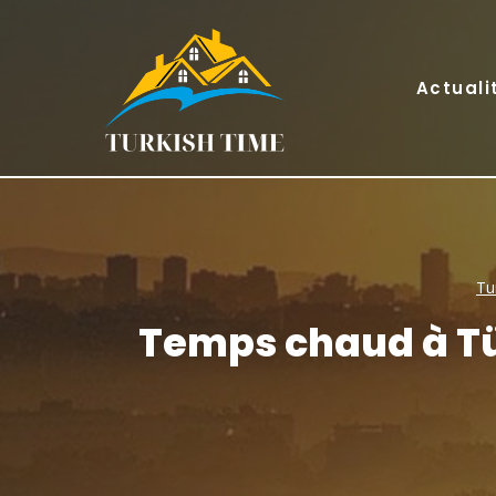
Skip
to
content
Actuali
Tu
Temps chaud à Tü