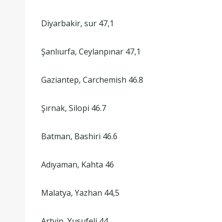
Diyarbakir, sur 47,1
Şanlıurfa, Ceylanpınar 47,1
Gaziantep, Carchemish 46.8
Şırnak, Silopi 46.7
Batman, Bashiri 46.6
Adıyaman, Kahta 46
Malatya, Yazhan 44,5
Artvin, Yusufeli 44