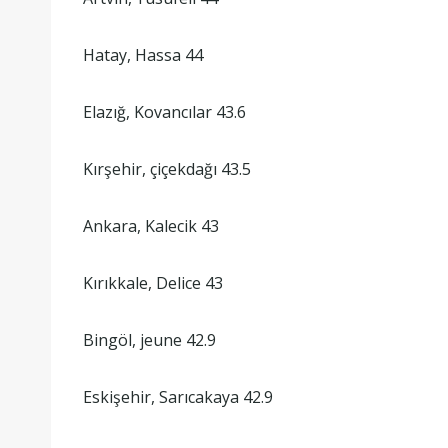
Hatay, Hassa 44
Elazığ, Kovancılar 43.6
Kırşehir, çiçekdağı 43.5
Ankara, Kalecik 43
Kırıkkale, Delice 43
Bingöl, jeune 42.9
Eskişehir, Sarıcakaya 42.9