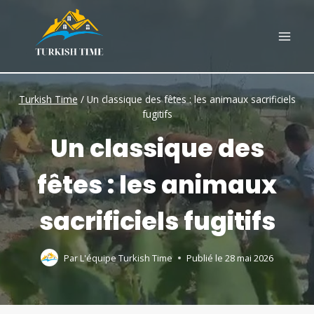
Skip
to
content
Turkish Time
/
Un classique des fêtes : les animaux sacrificiels
fugitifs
Un classique des
fêtes : les animaux
sacrificiels fugitifs
Par
L'équipe Turkish Time
Publié le
28 mai 2026