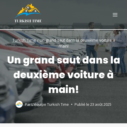
Skip
to
content
Turkish Time
/
Un grand saut dans la deuxième voiture à
main!
Un grand saut dans la
deuxième voiture à
main!
Par
L'équipe Turkish Time
Publié le
23 août 2025