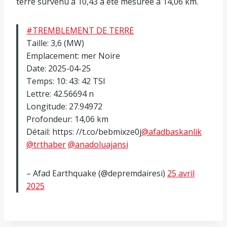
terre survenu à 10,43 a été mesurée à 14,06 km.
#TREMBLEMENT DE TERRE
Taille: 3,6 (MW)
Emplacement: mer Noire
Date: 2025-04-25
Temps: 10: 43: 42 TSI
Lettre: 42.56694 n
Longitude: 27.94972
Profondeur: 14,06 km
Détail: https: //t.co/bebmixze0j
@afadbaskanlik
@trthaber
@anadoluajansi
– Afad Earthquake (@depremdairesi)
25 avril
2025