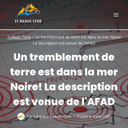
Skip
to
content
Turkish Time
/
Un tremblement de terre est dans la mer Noire!
La description est venue de l'AFAD
Un tremblement de
terre est dans la mer
Noire! La description
est venue de l'AFAD
Par
L'équipe Turkish Time
Publié le
4 mai 2025