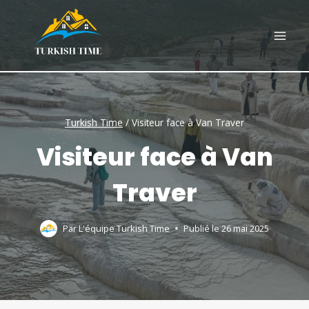
Skip
to
content
Turkish Time
/
Visiteur face à Van Traver
Visiteur face à Van
Traver
Par
L'équipe Turkish Time
Publié le
26 mai 2025