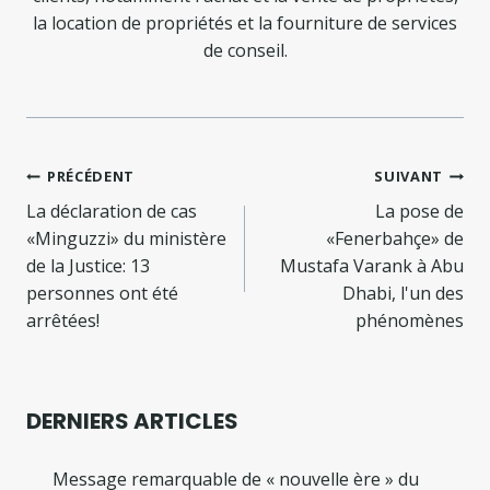
la location de propriétés et la fourniture de services
de conseil.
Navigation
PRÉCÉDENT
SUIVANT
de
La déclaration de cas
La pose de
«Minguzzi» du ministère
«Fenerbahçe» de
l’article
de la Justice: 13
Mustafa Varank à Abu
personnes ont été
Dhabi, l'un des
arrêtées!
phénomènes
DERNIERS ARTICLES
Message remarquable de « nouvelle ère » du