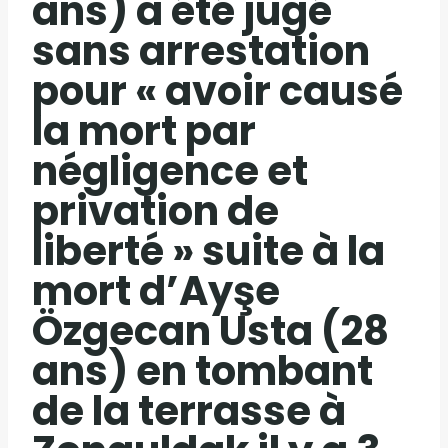
ans) a été jugé
sans arrestation
pour « avoir causé
la mort par
négligence et
privation de
liberté » suite à la
mort d’Ayşe
Özgecan Usta (28
ans) en tombant
de la terrasse à