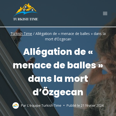
Skip
to
content
Turkish Time
/
Allégation de « menace de balles » dans la
mort d’Özgecan
Allégation de «
menace de balles »
dans la mort
d’Özgecan
Par
L'équipe Turkish Time
Publié le
21 février 2024