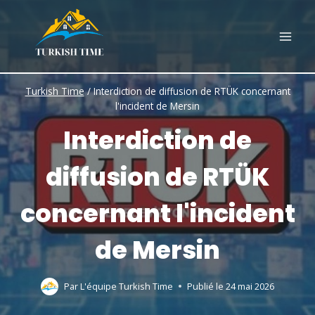
Skip
to
content
Turkish Time
/
Interdiction de diffusion de RTÜK concernant
l'incident de Mersin
Interdiction de
diffusion de RTÜK
concernant l'incident
de Mersin
Par
L'équipe Turkish Time
Publié le
24 mai 2026