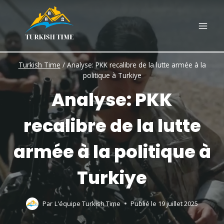
Skip
to
content
Turkish Time
/
Analyse: PKK recalibre de la lutte armée à la
politique à Turkiye
Analyse: PKK
recalibre de la lutte
armée à la politique à
Turkiye
Par
L'équipe Turkish Time
Publié le
19 juillet 2025