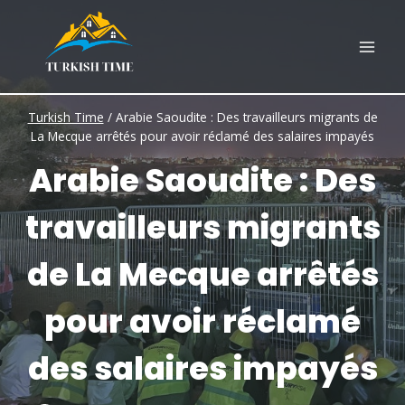
Skip
to
content
Turkish Time
/
Arabie Saoudite : Des travailleurs migrants de
La Mecque arrêtés pour avoir réclamé des salaires impayés
Arabie Saoudite : Des
travailleurs migrants
de La Mecque arrêtés
pour avoir réclamé
des salaires impayés