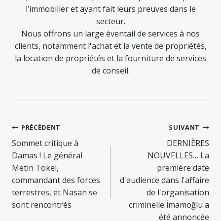
l’immobilier et ayant fait leurs preuves dans le
secteur.
Nous offrons un large éventail de services à nos
clients, notamment l'achat et la vente de propriétés,
la location de propriétés et la fourniture de services
de conseil.
Navigation
PRÉCÉDENT
SUIVANT
de
Sommet critique à
DERNIÈRES
Damas ! Le général
NOUVELLES… La
l’article
Metin Tokel,
première date
commandant des forces
d'audience dans l'affaire
terrestres, et Nasan se
de l'organisation
sont rencontrés
criminelle İmamoğlu a
été annoncée