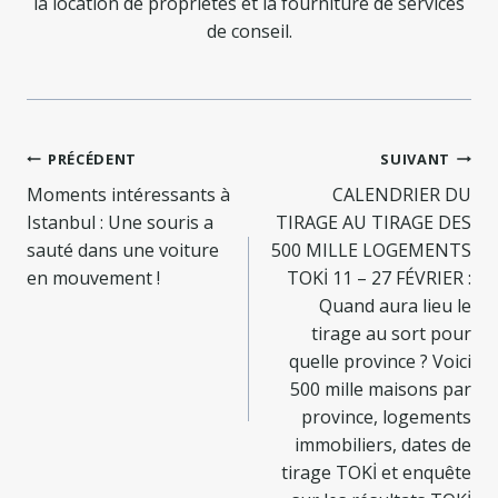
la location de propriétés et la fourniture de services
de conseil.
Navigation
PRÉCÉDENT
SUIVANT
de
Moments intéressants à
CALENDRIER DU
Istanbul : Une souris a
TIRAGE AU TIRAGE DES
l’article
sauté dans une voiture
500 MILLE LOGEMENTS
en mouvement !
TOKİ 11 – 27 FÉVRIER :
Quand aura lieu le
tirage au sort pour
quelle province ? Voici
500 mille maisons par
province, logements
immobiliers, dates de
tirage TOKİ et enquête