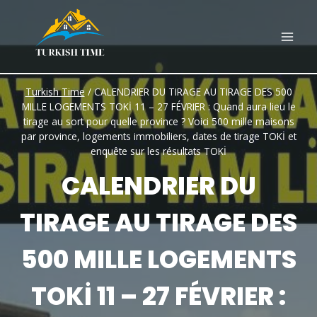
Skip
to
content
Turkish Time
/
CALENDRIER DU TIRAGE AU TIRAGE DES 500
MILLE LOGEMENTS TOKİ 11 – 27 FÉVRIER : Quand aura lieu le
tirage au sort pour quelle province ? Voici 500 mille maisons
par province, logements immobiliers, dates de tirage TOKİ et
enquête sur les résultats TOKİ
CALENDRIER DU
TIRAGE AU TIRAGE DES
500 MILLE LOGEMENTS
TOKİ 11 – 27 FÉVRIER :