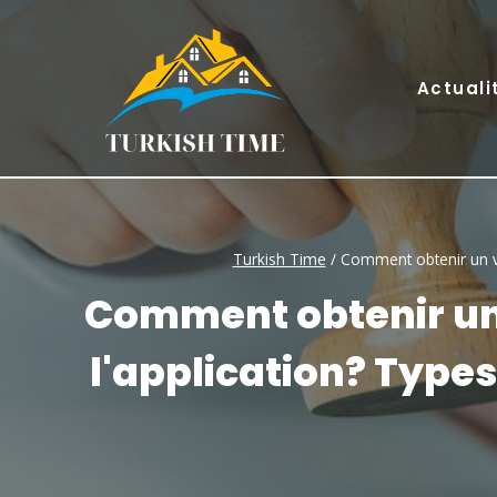
Skip
to
content
Actuali
Turkish Time
/
Comment obtenir un vis
Comment obtenir un 
l'application? Type