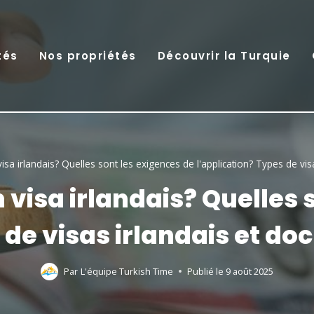
tés
Nos propriétés
Découvrir la Turquie
a irlandais? Quelles sont les exigences de l'application? Types de vi
visa irlandais? Quelles s
s de visas irlandais et d
Par
L'équipe Turkish Time
Publié le
9 août 2025