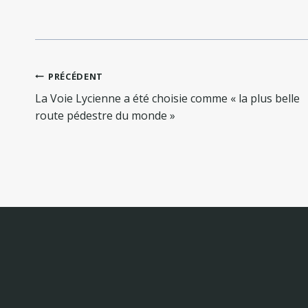
Navigation
PRÉCÉDENT
de
La Voie Lycienne a été choisie comme « la plus belle
l’article
route pédestre du monde »