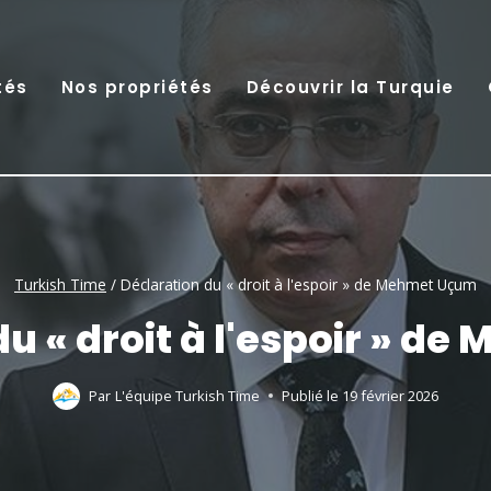
tés
Nos propriétés
Découvrir la Turquie
Turkish Time
/
Déclaration du « droit à l'espoir » de Mehmet Uçum
du « droit à l'espoir » d
Par
L'équipe Turkish Time
Publié le
19 février 2026