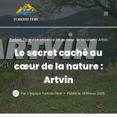
Skip
to
content
Turkish Time
/
Le secret caché au cœur de la nature : Artvin
Le secret caché au
cœur de la nature :
Artvin
Par
L'équipe Turkish Time
Publié le
19 février 2026