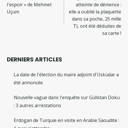
de
l'espoir » de Mehmet
atteinte de démence :
l’article
Uçum
elle a oublié la plaquette
dans sa poche, 25 mille
TL ont été déduites de
sa carte !
DERNIERS ARTICLES
La date de l'élection du maire adjoint d'Üsküdar a
été annoncée
Nouvelle vague dans l'enquête sur Gülistan Doku
: 3 autres arrestations
Erdogan de Turquie en visite en Arabie Saoudite :