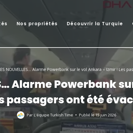
tés
Nos propriétés
Découvrir la Turquie
ES NOUVELLES… Alarme Powerbank sur le vol Ankara – Izmir ! Les pas
… Alarme Powerbank sur l
es passagers ont été éva
Par
L'équipe Turkish Time
Publié le
15 juin 2026