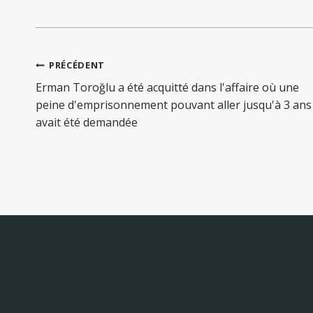
Navigation
PRÉCÉDENT
de
Erman Toroğlu a été acquitté dans l'affaire où une
l’article
peine d'emprisonnement pouvant aller jusqu'à 3 ans
avait été demandée