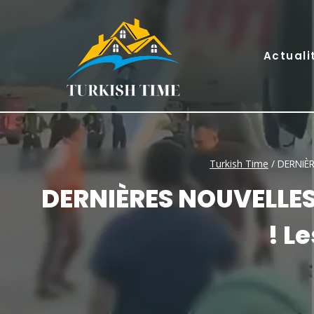
Skip
to
content
Actuali
Turkish Time
/
DERNIÈR
DERNIÈRES NOUVELLES
! L