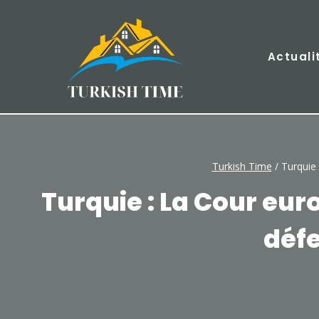
Skip
to
content
Actuali
Turkish Time
/
Turquie 
Turquie : La Cour eu
défe