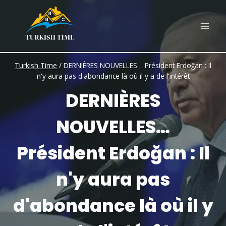
Skip
to
content
Turkish Time
/
DERNIÈRES NOUVELLES… Président Erdoğan : Il
n'y aura pas d'abondance là où il y a de l'intérêt
DERNIÈRES
NOUVELLES…
Président Erdoğan : Il
n'y aura pas
d'abondance là où il y