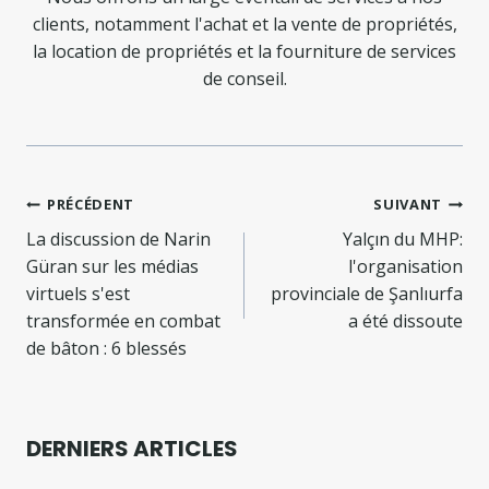
clients, notamment l'achat et la vente de propriétés,
la location de propriétés et la fourniture de services
de conseil.
Navigation
PRÉCÉDENT
SUIVANT
de
La discussion de Narin
Yalçın du MHP:
Güran sur les médias
l'organisation
l’article
virtuels s'est
provinciale de Şanlıurfa
transformée en combat
a été dissoute
de bâton : 6 blessés
DERNIERS ARTICLES