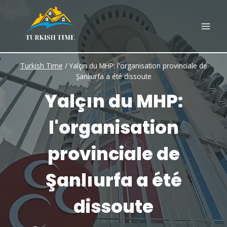
Skip
to
content
Turkish Time
/
Yalçın du MHP: l'organisation provinciale de
Şanlıurfa a été dissoute
Yalçın du MHP:
l'organisation
provinciale de
Şanlıurfa a été
dissoute